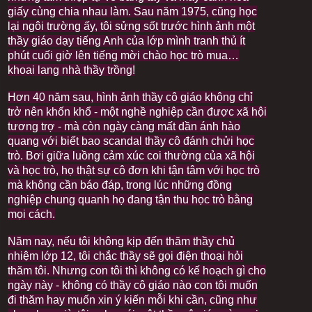
giấy cùng chia nhau làm. Sau năm 1975, cũng học
lại ngôi trường ấy, tôi sửng sốt trước hình ảnh một
thầy giáo dạy tiếng Anh của lớp mình tranh thủ ít
phút cuối giờ lên tiếng mời chào học trò mua…
khoai lang nhà thầy trồng!
Hơn 40 năm sau, hình ảnh thầy cô giáo không chỉ
trở nên khốn khổ - một nghề nghiệp cần được xã hội
tương trợ - mà còn ngày càng mất dần ánh hào
quang với biết bao scandal thầy cô đánh chửi học
trò. Bơi giữa luồng cảm xúc coi thường của xã hội
và học trò, họ thật sự cô đơn khi tận tâm với học trò
mà không cần báo đáp, trong lúc những đồng
nghiệp chung quanh họ đang tận thu học trò bằng
mọi cách.
Năm nay, nếu tôi không kịp đến thăm thầy chủ
nhiệm lớp 12, tôi chắc thầy sẽ gọi điện thoại hỏi
thăm tôi. Nhưng con tôi thì không có kế hoạch gì cho
ngày này - không có thầy cô giáo nào con tôi muốn
đi thăm hay muốn xin ý kiến mỗi khi cần, cũng như