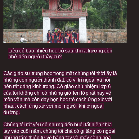
I
Liệu có bao nhiêu học trò sau khi ra trường còn
m
nhớ đến người thầy cũ?
a
g
e
Các giáo sư trung học trong mắt chúng tôi thời ấy là
c
những con người thành đạt, có vị trí ngoài xã hội
a
p
nên rất đáng kính trọng. Cô giáo chủ nhiệm lớp 6
t
của tôi không chỉ có những giờ lên lớp rất hay về
i
môn văn mà còn dạy bọn học trò cách ứng xử với
o
n
nhau, cách ứng xử với mọi người khi ở ngoài
đường.
Chúng tôi rất yêu cô nhưng đến buổi tất niên chia
tay vào cuối năm, chúng tôi chả có gì tặng cô ngoài
những tấm thiệp tự vẽ bằng tay và mấy cành hoa