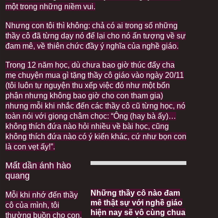
một trong những niềm vui.
Nhưng con tôi thì không: chả có ai trong số những
thầy cô đã từng dạy nó để lại cho nó ấn tượng về sự
đam mê, về thiên chức đầy ý nghĩa của nghề giáo.
Trong 12 năm học, dù chưa bao giờ thúc đẩy cha
mẹ chuyện mua gì tặng thầy cô giáo vào ngày 20/11
(tôi luôn tự nguyện thu xếp việc đó như một bổn
phận nhưng không bao giờ cho con tham gia)
nhưng mỗi khi nhắc đến các thầy cô cũ từng học, nó
toàn nói với giọng châm chọc: “Ông (hay bà ấy)…
không thích đứa nào hỏi nhiều về bài học, cũng
không thích đứa nào có ý kiến khác, cứ như bọn con
là con vẹt ấy!”.
Mất dần ánh hào
quang
Những thầy cô nào đam
Mỗi khi nhớ đến thầy
mê thật sự với nghề giáo
cô của mình, tôi
hiện nay sẽ vô cùng chua
thường buồn cho con.