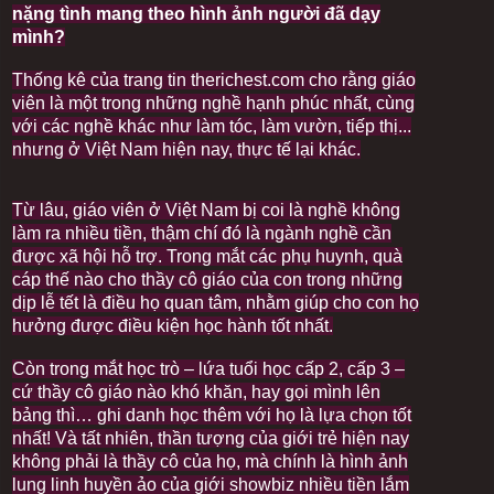
i
i
nặng tình mang theo hình ảnh người đã dạy
g
o
mình?
h
n
t
Thống kê của trang tin therichest.com cho rằng giáo
viên là một trong những nghề hạnh phúc nhất, cùng
với các nghề khác như làm tóc, làm vườn, tiếp thị...
nhưng ở Việt Nam hiện nay, thực tế lại khác.
Từ lâu, giáo viên ở Việt Nam bị coi là nghề không
làm ra nhiều tiền, thậm chí đó là ngành nghề cần
được xã hội hỗ trợ. Trong mắt các phụ huynh, quà
cáp thế nào cho thầy cô giáo của con trong những
dịp lễ tết là điều họ quan tâm, nhằm giúp cho con họ
hưởng được điều kiện học hành tốt nhất.
Còn trong mắt học trò – lứa tuổi học cấp 2, cấp 3 –
cứ thầy cô giáo nào khó khăn, hay gọi mình lên
bảng thì… ghi danh học thêm với họ là lựa chọn tốt
nhất! Và tất nhiên, thần tượng của giới trẻ hiện nay
không phải là thầy cô của họ, mà chính là hình ảnh
lung linh huyền ảo của giới showbiz nhiều tiền lắm