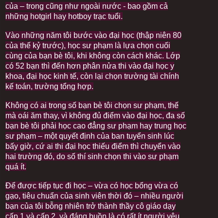
của – trong cũng như ngoài nước - bao gồm cả
những hotgirl hay hotboy trạc tuổi.
Vào những năm tôi bước vào đại học (thập niên 80
của thế kỷ trước), học sư phạm là lựa chọn cuối
cùng của bạn bè tôi, khi không còn cách khác. Lớp
có 52 bạn thì đến hơn phân nửa thi vào đại học y
khoa, đại học kinh tế, còn lại chọn trường tài chính
kế toán, trường tổng hợp.
Không có ai trong số bạn bè tôi chọn sư phạm, thế
mà oái ăm thay, vì không đủ điểm vào đại học, đa số
bạn bè tôi phải học cao đẳng sư phạm hay trung học
sư phạm – một quyết định của ban tuyển sinh lúc
bấy giờ, cứ ai thi đại học thiếu điểm thì chuyển vào
hai trường đó, do số thí sinh chọn thi vào sư phạm
quá ít.
Để được tiếp tục đi học – vừa có học bổng vừa có
gạo, tiêu chuẩn của sinh viên thời đó – nhiều người
bạn của tôi bỗng nhiên trở thành thầy cô giáo dạy
cấp 1 và cấp 2, và đáng buồn là có rất ít người yêu