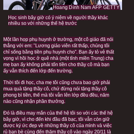
Hoang Dinh Nam AFP GETTY
I
m
I
Học sinh bây giờ có ý niệm về người thầy khác
a
m
nhiều so với những thế hệ trước
g
a
e
g
c
e
Một lần họp phụ huynh ở trường, một cô giáo đã nói
o
c
p
thẳng với em: "Lương giáo viên rất thấp, chúng tôi
a
y
p
chỉ sống bằng tiền phụ huynh cho”. Bạn ấy tỏ vẻ thất
r
t
vọng vì hồi học ở quê nhà (một tỉnh miền Trung) cha
i
i
mẹ bạn ấy không phải tốn tiền cho thầy cô mà bạn
g
o
h
n
ấy vẫn thích đến lớp đến trường.
t
Thời tôi đi học, cha mẹ tôi cũng chưa bao giờ phải
mua quà tặng thầy cô, chứ đừng nói tặng thầy cô
phong bì tiền, thế mà tôi vẫn lên lớp đều đều, năm
nào cũng nhận phần thưởng.
Đó là điều may mắn của thế hệ tôi so với các thế hệ
bây giờ, vì cho đến khi đầu đã bạc, tôi vẫn còn giữ
được ký ức đẹp về những thầy cô của mình và việc
rủ bạn bè cùng đến thăm thầy cô vào ngày 20/11 là