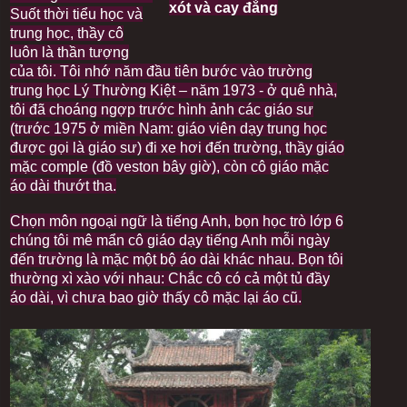
xót và cay đắng
Suốt thời tiểu học và
trung học, thầy cô
luôn là thần tượng
của tôi. Tôi nhớ năm đầu tiên bước vào trường
trung học Lý Thường Kiệt – năm 1973 - ở quê nhà,
tôi đã choáng ngợp trước hình ảnh các giáo sư
(trước 1975 ở miền Nam: giáo viên dạy trung học
được gọi là giáo sư) đi xe hơi đến trường, thầy giáo
mặc comple (đồ veston bây giờ), còn cô giáo mặc
áo dài thướt tha.
Chọn môn ngoại ngữ là tiếng Anh, bọn học trò lớp 6
chúng tôi mê mẩn cô giáo dạy tiếng Anh mỗi ngày
đến trường là mặc một bộ áo dài khác nhau. Bọn tôi
thường xì xào với nhau: Chắc cô có cả một tủ đầy
áo dài, vì chưa bao giờ thấy cô mặc lại áo cũ.