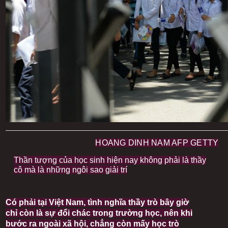
HOANG DINH NAM AFP GETTY
I
m
I
Thần tượng của học sinh hiện nay không phải là thầy
a
m
cô mà là những ngôi sao giải trí
g
a
e
g
c
e
o
c
Có phải tại Việt Nam, tình nghĩa thầy trò bây giờ
p
a
chỉ còn là sự đổi chác trong trường học, nên khi
y
p
bước ra ngoài xã hội, chẳng còn mấy học trò
r
t